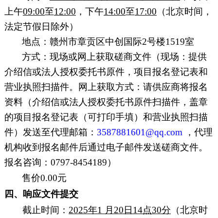
上午
0
9:0
0
至
12
:0
0
，下午
1
4:0
0
至
17:0
0
（北京时间，
法定节假日
除外）
地点：
赣州市章贡区中创国际
2号楼1519室
方式：现场或网上获取磋商文件（现场：提供
介绍信或法人授权委托书原件，项目报名登记表和
营业执照扫描件。网上获取方式：请供应商将报名
资料（介绍信或法人授权委托书原件扫描件，盖章
的项目报名登记表（可打印手填）和营业执照扫描
件）发送至代理邮箱：
3587881601@qq.com
，代理
机构收到报名邮件后通过电子邮件发送磋商文件。
报名咨询：
0797-
8454189
）
售价
0
.00元
四、响应文件提交
截止时间：
20
25
年
1
月
20
日
14
点
30分
（北京时