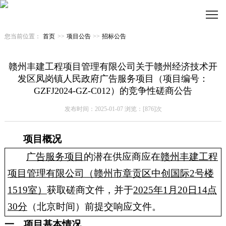
您当前位置：
首页
>>
项目公告
>>
招标公告
赣州丰建工程项目管理有限公司关于赣州经济技术开
发区凤岗镇人民政府广告服务项目（项目编号：
GZFJ2024-GZ-C012）的竞争性磋商公告
发布时间：2025-01-07 浏览：[876]次
项目概况
广告服务
项目
的潜在供应商应在
赣州丰建工程
项目管理有限公司
（
赣州市章贡区中创国际
2号楼
1519室
）
获取磋商文件，并于
20
25
年
1
月
20
日
14
点
30
分
（北京时间）前提交响应文件
。
一、项目基本情况