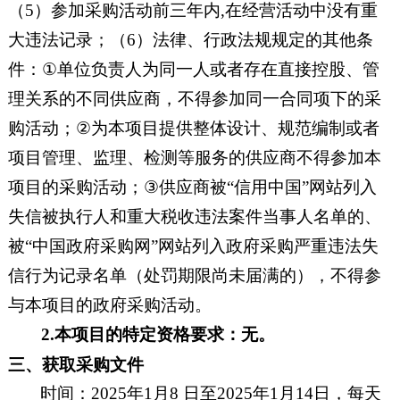
（5）参加采购活动前三年内,在经营活动中没有重
大违法记录；（6）法律、行政法规规定的其他条
件：
①
单位负责人为同一人或者存在直接控股、管
理关系的不同供应商，不得参加同一合同项下的采
购活动；
②
为本项目提供整体设计、规范编制或者
项目管理、监理、检测等服务的供应商不得参加本
项目的采购活动；
③
供应商被
“信用中国”网站列入
失信被执行人和重大税收违法案件当事人名单的、
被“中国政府采购网”网站列入政府采购严重违法失
信行为记录名单（处罚期限尚未届满的），不得参
与本项目的政府采购活动。
2.
本项目的特定资格要求：
无
。
三、获取采购文件
时间：
202
5
年
1
月
8
日
至
202
5
年
1
月
14
日
，每天