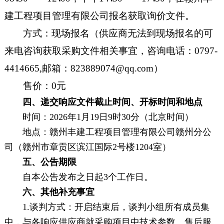
建工程项目管理有限公司报名获取询价文件
。
方式：现场报名（供应商无法到现场报名的可
来电咨询获取采购文件相关事宜，咨询电话：
0797-
4414665
,邮箱：
823889074@qq.com
）
售价：
0元
四、递交响应文件截止时间、开标时间和地点
时间：
202
6
年
1
月
19
日
9
时
30
分（北京时间）
地点：
赣州丰建工程项目管理有限公司
赣州分公
司
（赣州市章贡区滨江国际
2号楼1204室）
五、公告期限
自本公告发布之日起
3个工作日。
六、其他补充事宜
1
.
谈判方式
：开启结束后，谈判小组所有成员集
中，与各响应供应商就采购项目中技术参数、售后服