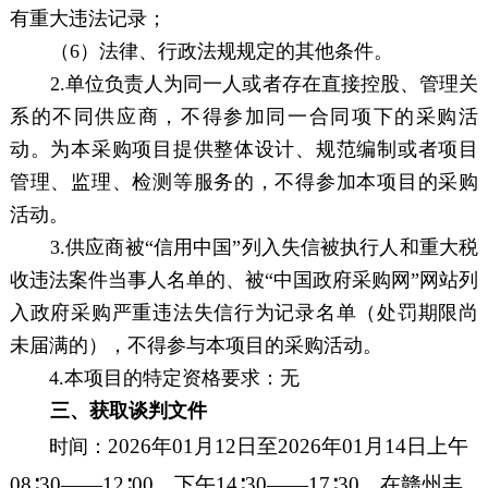
有重大违法记录；
（
6）法律、行政法规规定的其他条件。
2.单位负责人为同一人或者存在直接控股、管理关
系的不同供应商，不得参加同一合同项下的采购活
动。为本采购项目提供整体设计、规范编制或者项目
管理、监理、检测等服务的，不得参加本项目的采购
活动。
3.供应商被“信用中国”列入失信被执行人和重大税
收违法案件当事人名单的、被“中国政府采购网”网站列
入政府采购严重违法失信行为记录名单（处罚期限尚
未届满的），不得参与本项目的采购活动。
4
.本项目的特定资格要求：
无
三、获取谈判文件
20
26
年
01
月
12
日至
20
26
年
01
月
14
日上午
时间：
08∶30——12∶00，下午14∶30——17∶30
，
在
赣州丰