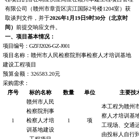
有限公司
（
赣州市章贡区滨江国际
2号楼1204室
）获
取谈判文件，并于
202
6
年
1
月
19
日
9
时
30分
（北京时
间）
前提交响应文件。
一、项目基本情况：
项目编号：
GZFJ2026-GZ-J001
项目名称：
赣州市人民检察院刑事检察人才培训基地
建设工程项目
预算金额：
326583.20
元
采购需求：
序号
标的名称
数量
单位
主要技
赣州市人民
本工程为
赣州
检察院刑事
察人才培训基
1
检察人才培
1
项
工现场、交通
训基地建设
由投标人自行