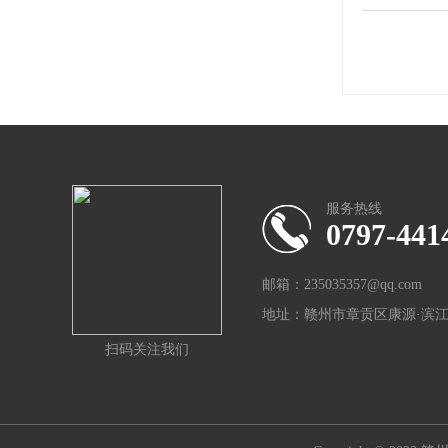
服务热线
0797-441
邮箱：235035357@qq.com
地址：赣州市章贡区康源·滨江国
扫码关注我们